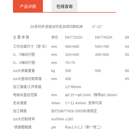
86290115
产品详细
在线咨询
ZA系列步进驱动中走丝线切割机床 0°-12°
主 要 参 数
单位
DK7732ZA
DK7740ZA
D
工作台面尺寸（宽*长）
mm
400×680
540×760
64
X、Y轴向行程
mm
320×400
400×500
50
U、V轴向行程
mm
70×70
zui大承载重量
kg
300
500
80
zui大直线切割厚度
mm
400
45
加工锥度/工件厚度
12°/80mm
电极丝直径范围
mm
φ0.15～φ0.2mm（推荐φ0.18mm）
走丝速度
m/sec
1～11.4m/sec 变频可调
加工精度
执行GB/T7926-2005标准规定
zui大切割效率
m㎡/min
≥160
*表面粗糙度
μm
Ra≤1.0-1.2（割一修二）