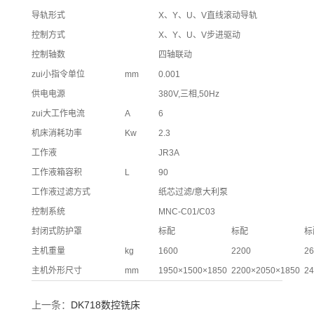
导轨形式
X、Y、U、V直线滚动导轨
控制方式
X、Y、U、V步进驱动
控制轴数
四轴联动
zui小指令单位
mm
0.001
供电电源
380V,三相,50Hz
zui大工作电流
A
6
机床消耗功率
Kw
2.3
工作液
JR3A
工作液箱容积
L
90
工作液过滤方式
纸芯过滤/意大利泵
控制系统
MNC-C01/C03
封闭式防护罩
标配
标配
标
主机重量
kg
1600
2200
26
主机外形尺寸
mm
1950×1500×1850
2200×2050×1850
24
上一条：
DK718数控铣床