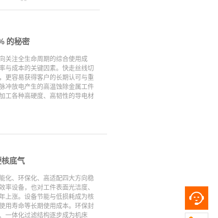
% 的秘密
向关注全生命周期的综合使用成
率与成本的关键因素。快走丝线切
，更容易获得客户的长期认可与重
脉冲放电产生的高温蚀除金属工件
加工各种高硬度、高韧性的导电材
硬核底气
能化、环保化、高适配四大方向稳
效率设备，也对工件表面光洁度、
年上涨。设备节能与低损耗成为核
使用寿命等长期使用成本。环保封
、一体化过滤结构逐步成为机床