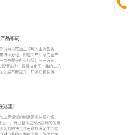
与产品布局
作为电火花加工领域的主流品类，
求持续分化，倒逼生产厂家完善产
一型号覆盖所有场景；另一方面，
发配套能力，直接决定了产品的工艺
注度不断提升，厂家在机身铸...
在这里！
加工等领域的制造需求持续升级，
备之一，行业整体呈现出清晰的发展
次切割的快走丝已难以满足中高端
户对设备的长期稳定性、使用寿命