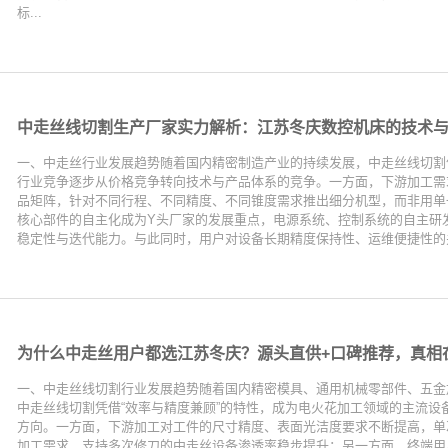
标...
中走丝线切割生产厂家实力解析：江苏冬庆数控机床的技术
一、中走丝行业发展趋势随着国内精密制造产业的持续发展，中走丝线切割
行业竞争逐步从价格竞争转向技术与产品体系的竞争。一方面，下游加工需
品矩阵，针对不同行程、不同精度、不同锥度需求推出细分机型，而非用单
核心部件的自主化成为Y头厂家的发展重点，电源系统、控制系统的自主研
稳定性与迭代能力。与此同时，用户对设备长期精度保持性、运维便捷性的关
为什么中走丝用户都选江苏冬庆？源头直供+口碑推荐，真相
一、中走丝线切割行业发展趋势随着国内精密模具、通用机械零部件、五金
中走丝线切割凭借“效率与精度兼顾”的特性，成为电火花加工领域的主流设
方向。一方面，下游加工对工件的尺寸精度、表面光洁度要求不断提高，单
加工需求，支持多次修刀的中走丝设备渗透率稳步提升；另一方面，终端用