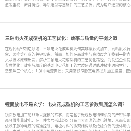
愈发重视，床身铸造、导轨选型等基础件的工艺品质，成为用户选型的核心考
三轴电火花成型机的工艺优化：效率与质量的平衡之道
在现代精密制造领域，三轴电火花成型机凭借其非接触式加工、高精度及复
空、医疗等行业的关键设备。然而，如何在高效率与高精度之间找到平衡点
文从技术原理出发，解析三轴电火花成型机的工艺优化路径，为制造企业提
参数优化：效率与精度的基础电火花加工的本质是通过脉冲放电蚀除材料，
需聚焦三个核心：1.脉冲电源调控：采用高频窄脉宽电源提升加工速度，配合
镜面放电不是玄学：电火花成型机的工艺参数到底怎么调？
镜面放电加工绝非难以捉摸的玄学，而是基于微观放电物理机制的严密科学
高频微能量放电，在工件表层形成均匀分布且大而浅的放电蚀坑，从而实现
依赖于脉冲电源的精准控制、电极材料的微观结构以及绝缘介质的流体动力