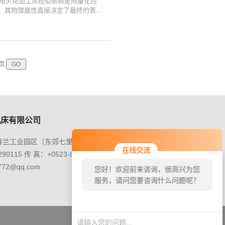
电火花加工从经验依赖走向量化控
其物理属性直接决定了最终的表...
页
机床有限公司
春兰工业园区（东郊七里桥）
在线交流
90115 传 真：+0523-86290115
772@qq.com
您好！欢迎前来咨询，很高兴为您
服务，请问您要咨询什么问题呢？