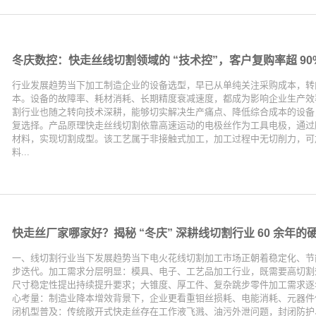
冬庆数控：快走丝线切割领域的 “技术控”，客户复购率超 90
行业发展趋势当下加工制造企业的设备选型，早已从单纯关注采购成本，转
本。设备的故障率、耗材消耗、长期精度衰减速度，都成为影响企业生产效
割行业也随之转向技术深耕，能够切实解决生产痛点、降低综合成本的设备
复选择。产品原理快走丝线切割依靠高速运动的电极丝作为工具电极，通过
材料，实现切割成型。该工艺属于非接触式加工，加工过程中无切削力，可
料...
快走丝厂家哪家好？揭秘 “冬庆” 深耕线切割行业 60 余年的
一、线切割行业当下发展趋势当下电火花线切割加工市场正朝着稳定化、节
步迭代。加工需求分层明显：模具、电子、工艺品加工行业，既需要高切割
尺寸稳定性提出持续提升要求；大锥度、厚工件、复杂跳步零件加工需求逐
心考量：制造业降本增效背景下，企业更看重钼丝损耗、电能消耗、元器件
闭机型普及：传统敞开式快走丝存在工作液飞溅、油污外泄问题，封闭防护