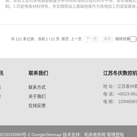
辑，本质上是对放电通道能量分布与材料蚀除过程的科学干预，使非接触式
制。1.匹配电极材料特性，夯实精密加工基础电极作为放电加工的成型载体，
共 121 条记录，当前 1 / 21 页 首页 上一页
下一页
末页
跳转到第
讯
联系我们
江苏冬庆数控
地 址：江苏泰州
态
联系方式
电 话：+0523-862
章
关于我们
电 邮： 2294658
在线反馈
23033080号-2
GoogleSitemap
技术支持：
机床商务网
管理登陆