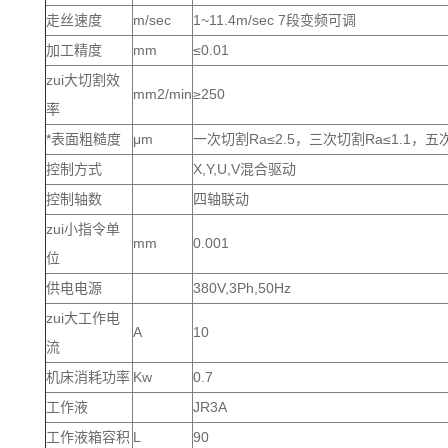
走丝速度
m/sec
1~11.4m/sec 7段变频可调
加工精度
mm
≤0.01
zui大切割效
mm2/min
≥250
率
*表面粗糙度
μm
一次切割Ra≤2.5，三次切割Ra≤1.1，五次
控制方式
X,Y,U,V混合驱动
控制轴数
四轴联动
zui小指令单
mm
0.001
位
供电电源
380V,3Ph,50Hz
zui大工作电
A
10
流
机床消耗功率
Kw
0.7
工作液
JR3A
工作液箱容积
L
90