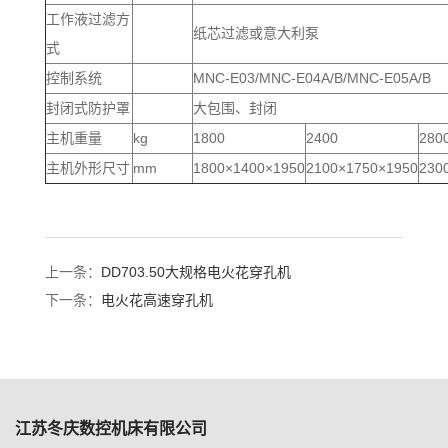
工作液过滤方
纸芯过滤或意大利泵
式
控制系统
MNC-E03/MNC-E04A/B/MNC-E05A/B
封闭式防护罩
大包围、封闭
主机重量
kg
1800
2400
280
主机外形尺寸
mm
1800×1400×1950
2100×1750×1950
230
上一条：
DD703.50大规格电火花穿孔机
下一条：
电火花高速穿孔机
江苏冬庆数控机床有限公司