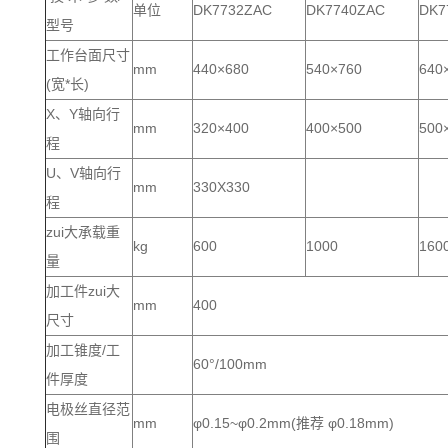
单位
DK7732ZAC
DK7740ZAC
DK7
型号
工作台面尺寸
mm
440×680
540×760
640
(宽*长)
X、Y轴向行
mm
320×400
400×500
500
程
U、V轴向行
mm
330X330
程
zui大承载重
kg
600
1000
160
量
加工件zui大
mm
400
尺寸
加工锥度/工
60°/100mm
件厚度
电极丝直径范
mm
φ0.15~φ0.2mm(推荐 φ0.18mm)
围