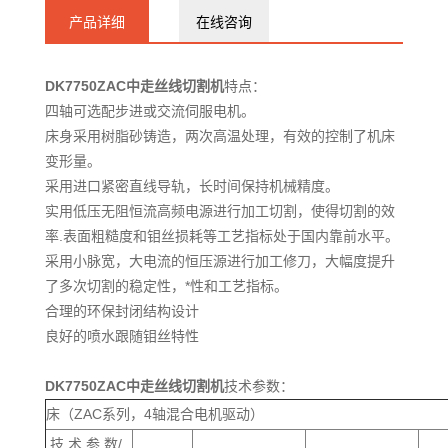
86290115
产品详细
在线咨询
DK7750ZAC
中走丝线切割机
特点：
四轴可选配步进或交流伺服电机。
床身采用树脂砂铸造，两次高温处理，有效的控制了机床
变形量。
采用进口紧密直线导轨，长时间保持机械精度。
实用低压无阻恒流高频电源进行加工切割，使得切割的效
率.表面粗糙度和钼丝损耗等工艺指标处于国内靠前水平。
采用小脉宽，大电流的恒压源进行加工修刀，大幅度提升
了多次切割的稳定性，*性和工艺指标。
合理的环保封闭结构设计
良好的喷水跟随钼丝特性
DK7750ZAC
中走丝线切割机
技术参数：
床（ZAC系列，4轴混合电机驱动）
技 术 参 数/