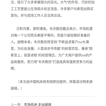
注，吸引了众多参展观众的目光。大气*的外形、巧妙的加
工工艺更是让在场观众驻足流连，许多客户均表现出购买
意向，并与现场工作人员当场洽谈。
日积月累，厚积薄发。冬庆数控戴总表示，市场机遇
对每一个公司而言都是平等的，但是只留给做好准备的
人。放眼未来，冬庆数控将坚持“不断追求客户zui大满
意，为社会发展、人类进步作贡献”的经营宗旨，秉承“顾
客至上，锐意进取”的经营理念，为广大用户提供zui的产
品和服务，努力将“冬庆数控”打造成具有强势竞争力的品
牌。
（本文由中国机床商务网原创提供，转载请注明来源
链接。）
上一条：
市场低迷 走出困境