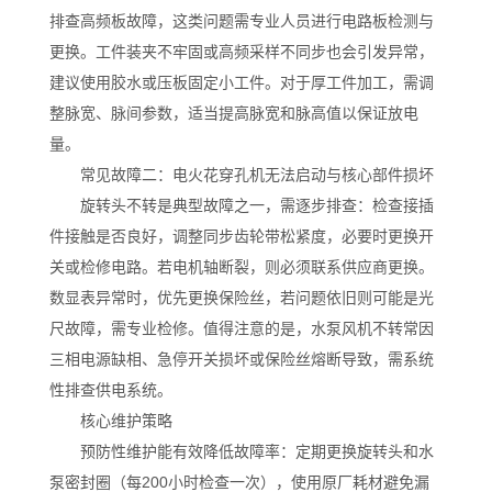
排查高频板故障，这类问题需专业人员进行电路板检测与
更换。工件装夹不牢固或高频采样不同步也会引发异常，
建议使用胶水或压板固定小工件。对于厚工件加工，需调
整脉宽、脉间参数，适当提高脉宽和脉高值以保证放电
量。
常见故障二：电火花穿孔机无法启动与核心部件损坏
旋转头不转是典型故障之一，需逐步排查：检查接插
件接触是否良好，调整同步齿轮带松紧度，必要时更换开
关或检修电路。若电机轴断裂，则必须联系供应商更换。
数显表异常时，优先更换保险丝，若问题依旧则可能是光
尺故障，需专业检修。值得注意的是，水泵风机不转常因
三相电源缺相、急停开关损坏或保险丝熔断导致，需系统
性排查供电系统。
核心维护策略
预防性维护能有效降低故障率：定期更换旋转头和水
泵密封圈（每200小时检查一次），使用原厂耗材避免漏